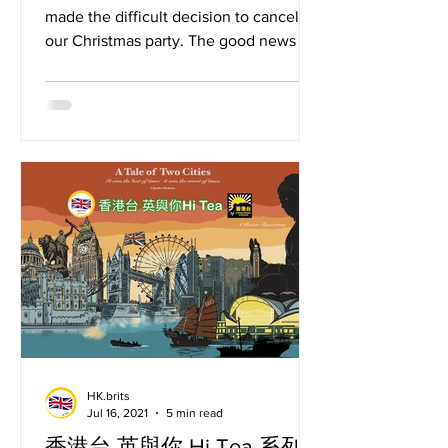
made the difficult decision to cancel 😭
our Christmas party. The good news is
that we will host...
HK.brits
Jul 16, 2021
5 min read
香港台 英與你 Hi Tea 系列