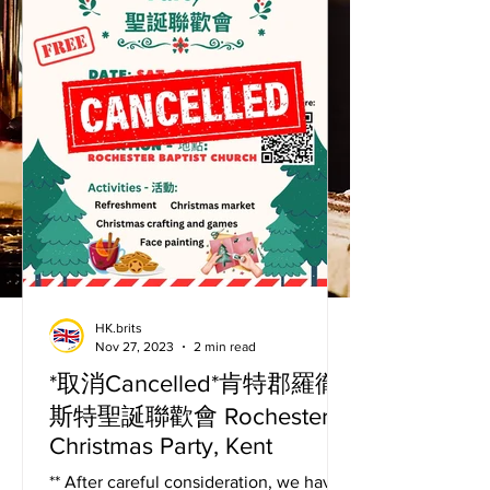
HK.brits
Nov 27, 2023
2 min read
*取消Cancelled*肯特郡羅徹
斯特聖誕聯歡會 Rochester
Christmas Party, Kent
** After careful consideration, we have